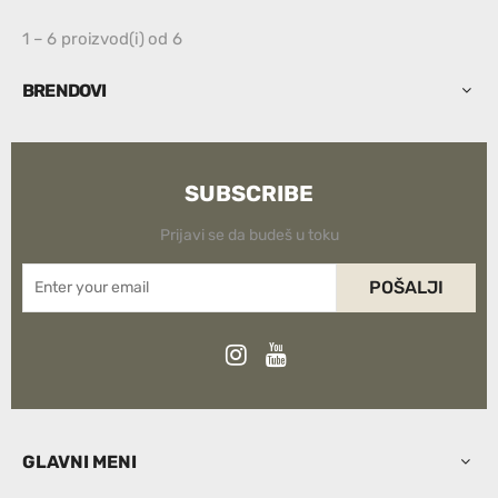
1 – 6 proizvod(i) od 6
BRENDOVI
SUBSCRIBE
Prijavi se da budeš u toku
POŠALJI
GLAVNI MENI