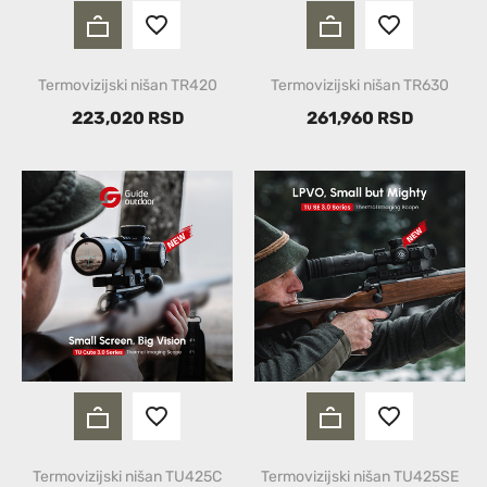
Termovizijski nišan TR420
Termovizijski nišan TR630
223,020 RSD
261,960 RSD
Termovizijski nišan TU425C
Termovizijski nišan TU425SE