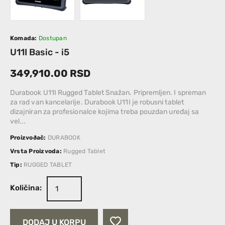
Komada:
Dostupan
U11I Basic - i5
349,910.00 RSD
Durabook U11I Rugged Tablet Snažan. Pripremljen. I spreman
za rad van kancelarije. Durabook U11I je robusni tablet
dizajniran za profesionalce kojima treba pouzdan uređaj sa
vel...
Proizvoðač:
DURABOOK
Vrsta Proizvoda:
Rugged Tablet
Tip:
RUGGED TABLET
Količina:
DODAJ U KORPU