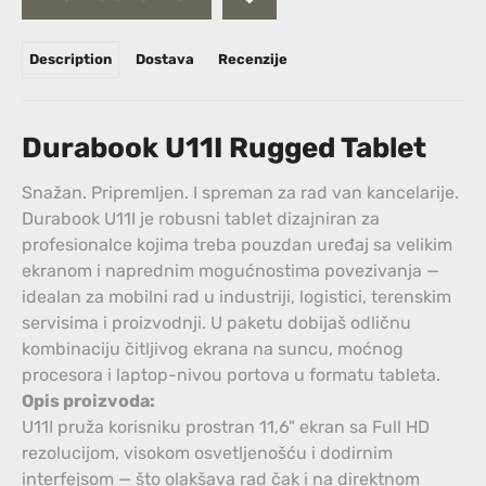
Description
Dostava
Recenzije
Durabook U11I Rugged Tablet
Snažan. Pripremljen. I spreman za rad van kancelarije.
Durabook U11I je robusni tablet dizajniran za
profesionalce kojima treba pouzdan uređaj sa velikim
ekranom i naprednim mogućnostima povezivanja —
idealan za mobilni rad u industriji, logistici, terenskim
servisima i proizvodnji. U paketu dobijaš odličnu
kombinaciju čitljivog ekrana na suncu, moćnog
procesora i laptop-nivou portova u formatu tableta.
Opis proizvoda:
U11I pruža korisniku prostran 11,6" ekran sa Full HD
rezolucijom, visokom osvetljenošću i dodirnim
interfejsom — što olakšava rad čak i na direktnom