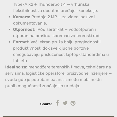
Type-A x2 + Thunderbolt 4 — vrhunska
fleksibilnost za dodatne uređaje i konekcije.
Kamera:
Prednja 2 MP — za video-pozive i
dokumentovanje.
Otpornost:
IP66 sertifikat — vodootporan i
otporan na prašinu, spreman za terenski rad.
Format:
Veći ekran pruža bolju preglednost i
produktivnost, dok sve ključne portove
omogućavaju prisluženost laptop-standardima u
tabletu.
Idealno za:
menadžere terenskih timova, tehničare na
servisima, logističke operatore, proizvodne inženjere —
svuda gde je potreban balans između mobilnosti i
punih mogućnosti značajnijih uređaja.
Share: