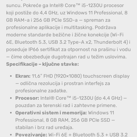
suncu. Pokreće ga Intel® Core™ i5-1230U procesor
koji postiže do 4,4 GHz, uz Windows 11 Professional, 8
GB RAM-a i 256 GB PCIe SSD-a — spreman za
profesionalne aplikacije i multitasking. Podržava
moderne standarde bežične i žične konekcije (Wi-Fi
6E, Bluetooth 5.3, USB 3.2 Type-A x2, Thunderbolt 4) i
poseduje IP66 sertifikat za otpornost na prašinu i vodu
— čime obezbeđuje dugotrajan rad u težim uslovima.
Specifikacije – ključne stavke:
Ekran:
11,6″ FHD (1920×1080) touchscreen display
— odlična rezolucija i prostran interfejs za
profesionalne zadatke.
Procesor:
Intel® Core™ i5-1230U (do 4,4 GHz) —
pouzdan za terenski rad i zahtevne primene.
Operativni sistem i memorija:
Windows 11
Professional, 8 GB RAM, 256 GB PCIe SSD —
stabilan i brz rad uređaja.
Povezivanje:
Wi-Fi 6E + Bluetooth 5.3 + USB 3.2