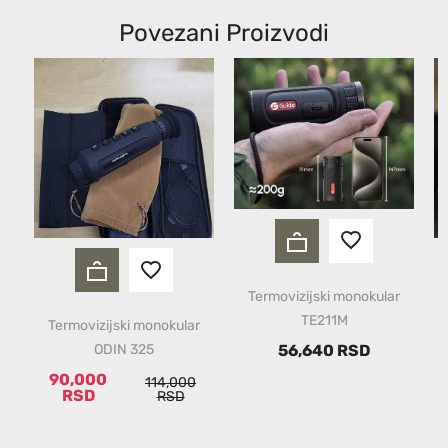
Povezani Proizvodi
Termovizijski monokular
TE211M
Termovizijski monokular
56,640 RSD
ODIN 325
90,000
114,000
RSD
RSD