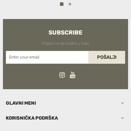
SUBSCRIBE
Prijavi se da budeš u toku
POŠALJI
GLAVNI MENI
KORISNIČKA PODRŠKA