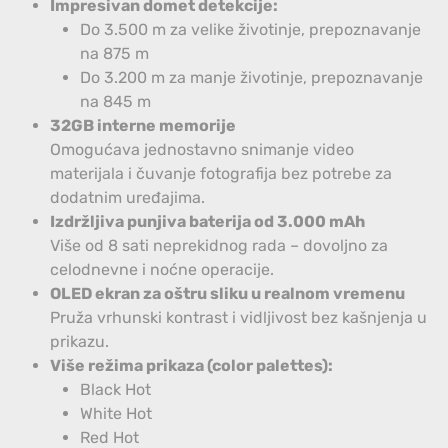
Impresivan domet detekcije:
Do 3.500 m za velike životinje, prepoznavanje
na 875 m
Do 3.200 m za manje životinje, prepoznavanje
na 845 m
32GB interne memorije
Omogućava jednostavno snimanje video
materijala i čuvanje fotografija bez potrebe za
dodatnim uređajima.
Izdržljiva punjiva baterija od 3.000 mAh
Više od 8 sati neprekidnog rada – dovoljno za
celodnevne i noćne operacije.
OLED ekran za oštru sliku u realnom vremenu
Pruža vrhunski kontrast i vidljivost bez kašnjenja u
prikazu.
Više režima prikaza (color palettes):
Black Hot
White Hot
Red Hot