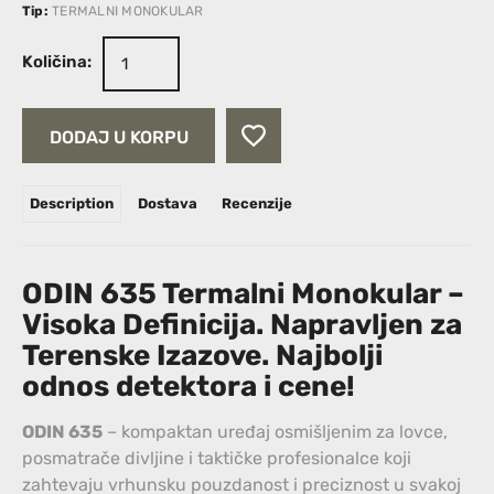
Tip:
TERMALNI MONOKULAR
Količina:
DODAJ U KORPU
Description
Dostava
Recenzije
ODIN 635 Termalni Monokular –
Visoka Definicija. Napravljen za
Terenske Izazove.
Najbolji
odnos detektora i cene!
ODIN 635
– kompaktan uređaj osmišljenim za lovce,
posmatrače divljine i taktičke profesionalce koji
zahtevaju vrhunsku pouzdanost i preciznost u svakoj