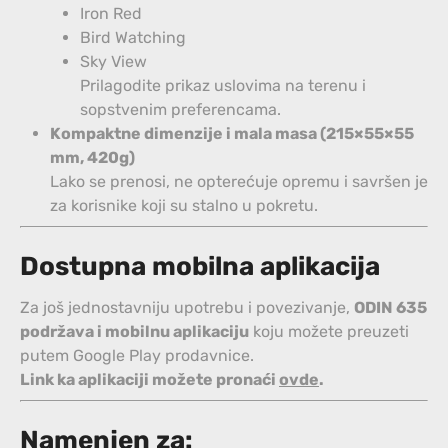
Iron Red
Bird Watching
Sky View
Prilagodite prikaz uslovima na terenu i
sopstvenim preferencama.
Kompaktne dimenzije i mala masa (215×55×55
mm, 420g)
Lako se prenosi, ne opterećuje opremu i savršen je
za korisnike koji su stalno u pokretu.
Dostupna mobilna aplikacija
Za još jednostavniju upotrebu i povezivanje,
ODIN 635
podržava i mobilnu aplikaciju
koju možete preuzeti
putem Google Play prodavnice.
Link ka aplikaciji možete pronaći
ovde
.
Namenjen za: