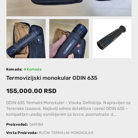
Komada:
4 Komada
Termovizijski monokular ODIN 635
155,000.00 RSD
ODIN 635 Termalni Monokular – Visoka Definicija. Napravljen za
Terenske Izazove. Najbolji odnos detektora i cene! ODIN 635 –
kompaktan uređaj osmišljenim za lovce, posmatrače d...
Proizvoðač:
DAMIBA
Vrsta Proizvoda:
RUČNI TERMALNI MONOKULAR