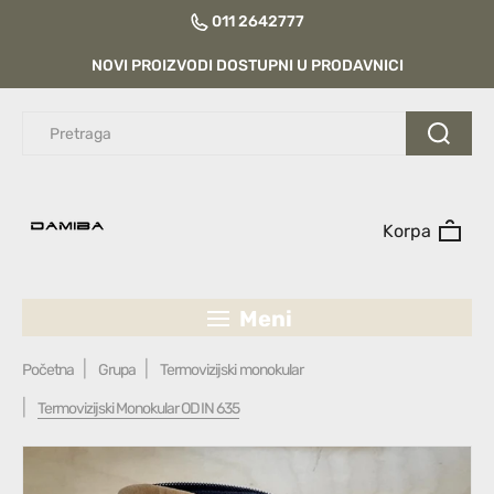
011 2642777
NOVI PROIZVODI DOSTUPNI U PRODAVNICI
Korpa
Meni
Početna
Grupa
Termovizijski monokular
Termovizijski Monokular ODIN 635