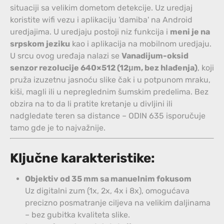
situaciji sa velikim dometom detekcije.
Uz uredjaj
koristite wifi vezu i aplikaciju 'damiba' na Android
uredjajima. U uredjaju postoji niz funkcija i
meni je na
srpskom jeziku
kao i aplikacija na mobilnom uredjaju.
U srcu ovog uređaja nalazi se
Vanadijum-oksid
senzor rezolucije 640×512 (12μm, bez hlađenja)
, koji
pruža izuzetnu jasnoću slike čak i u potpunom mraku,
kiši, magli ili u nepreglednim šumskim predelima. Bez
obzira na to da li pratite kretanje u divljini ili
nadgledate teren sa distance – ODIN 635 isporučuje
tamo gde je to najvažnije.
Ključne karakteristike:
Objektiv od 35 mm sa manuelnim fokusom
Uz digitalni zum (1x, 2x, 4x i 8x), omogućava
precizno posmatranje ciljeva na velikim daljinama
– bez gubitka kvaliteta slike.